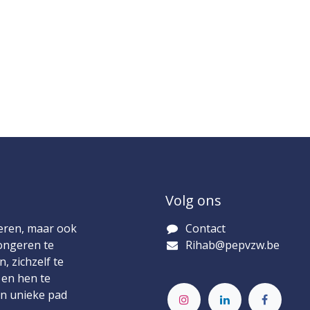
Volg ons
 leren, maar ook
Contact​
ongeren te
Rihab@pepvzw.be
, zichzelf te
 en hen te
en unieke pad