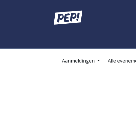
sses
Masterclasses
Summerschool
Inschrijven
Team
Aanmeldingen
Alle evene