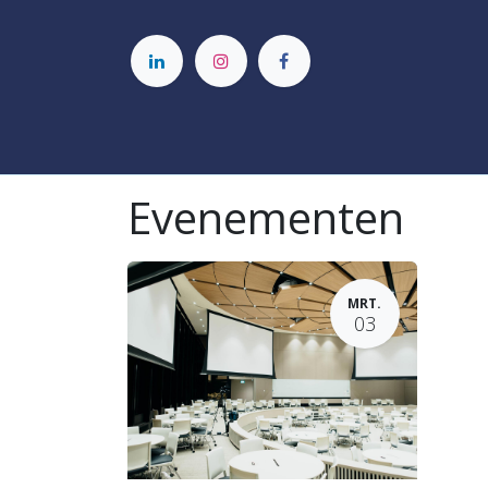
Medicine PEP!
Level Up
PEP! Cla
Evenementen
MRT.
03